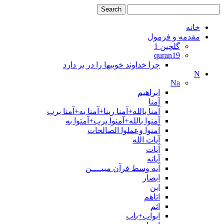
خانه
مقدمه و فرمول
گلچین 1
quran19
چرا خداوند خوبیها را در بر دارد
N
Na
ابراهیم
آمنا
آمنا بالله+آمنا ربنا+آمنا به+آمنا برب
آمنوا بالله+آمنوا برب+آمتوا به
آمنوا وعملوا الصالحات
آیات الله
آیات
آیاته
آیه وسط قرآن مبیــــن
ابصار
ابن
اتاهم
اثم
ابواب+باب