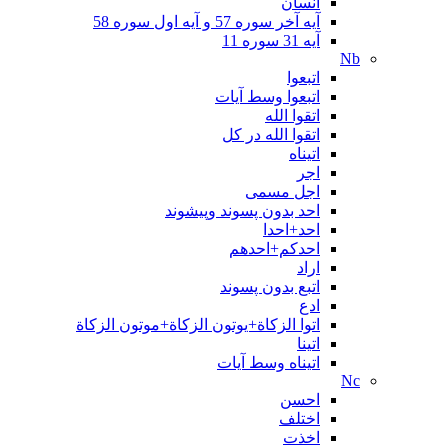
انسان
آیه آخر سوره 57 و آیه اول سوره 58
آیه 31 سوره 11
Nb
اتبعوا
اتبعوا وسط آیات
اتقوا الله
اتقوا الله در کل
اتیناه
اجر
اجل مسمی
احد بدون پسوند وپيشوند
احد+احدا
احدکم+احدهم
اراد
اتبع بدون پسوند
ادع
اتوا الزكاة+يوتون الزكاة+موتون الزكاة
اتينا
اتیناه وسط آیات
Nc
احسن
اختلف
اخذت