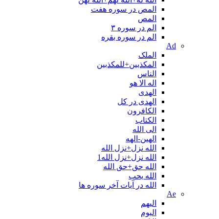
المص در سوره هفت
المص
الم در سوره ۳
الم در سوره بقره
Ad
الملک
المکذبین+للمکذبین
الناس
اله الا هو
الهدی
الهدی در کل
الکافرون
الکتاب
الی الله
الهین-الهه
الله نزل+نزل الله
الله نزل+نزل الله1
الله حق+حق الله
الله یحب
الله در آیات آخر سوره ها
Ae
الیهم
الیوم