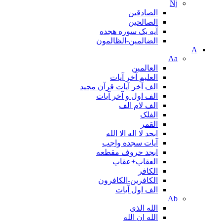
Nj
الصادقین
الصالحین
آیه یک سوره هجده
الضالمين-الظالمون
A
Aa
العالمین
العلیم آخر آیات
الف آخر آیات قرآن مجید
الف اول و آخر آیات
الف لام الف
الفلک
القمر
ابجد لا اله الا الله
آیات سجده واجب
ابجد حروف مقطعه
العقاب+عقاب
الكافر
الکافرین-الکافرون
الف اول آیات
Ab
الله الذی
الله ان الله