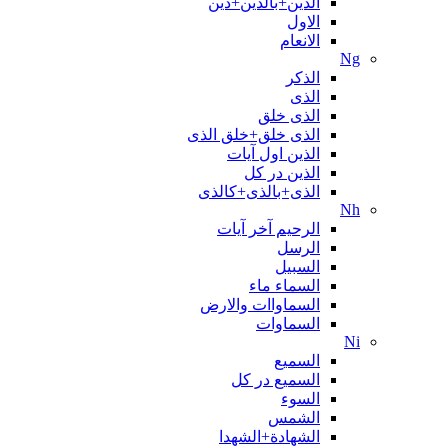
الدین+بالدین+دین
الاول
الانعام
Ng
الذکر
الذی
الذی خلق
الذی خلق+خلق الذی
الذین اول آیات
الذین در کل
الذی+بالذی+کالذی
Nh
الرحیم آخر آیات
الرسل
السبیل
السماء ماء
السماواات والارض
السماوات
Ni
السمیع
السمیع در کل
السوء
الشمس
الشهادة+الشهدا