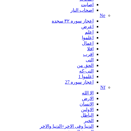
اصابت
اصحاب النار
Ne
اعجاز سوره ۳۲ سجده
اعرض
اعلم
اعلموا
اعمال
افلا
اقرب
التی
الحق من
التی-که
اعلموا 1
اعجاز سوره 27
Nf
الا الله
الارض
الانسان
الاولین
الباطل
الخیر
الدنیا وفی الاخر+الدنیا والاخر