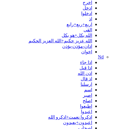
اخرج
ادخل
ادخلوا
اذ
اربع+ربع+رابع
القی
الله بکل+هو بکل
الله عزیز حکیم+الله العزیز الحکیم
اذان-مؤذن-يؤذن
اخوان
Nd
اذا جاء
اذا قیل
اذن الله
اذ قال
ارسلنا
اسم
اصبر
اصلح
اطیعوا
اعبدوا
اذکروا نعمت+اذکرو الله
اعبدون+یعبدون
اصحاب