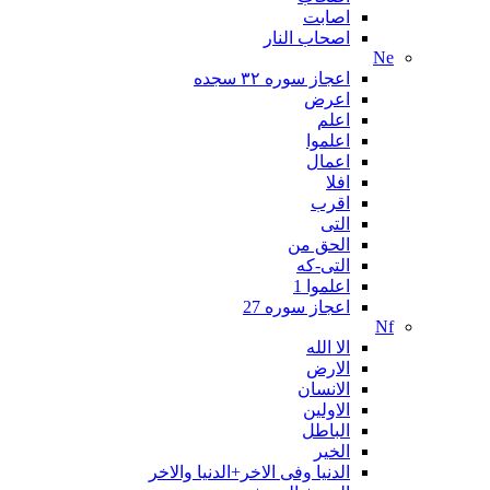
اصابت
اصحاب النار
Ne
اعجاز سوره ۳۲ سجده
اعرض
اعلم
اعلموا
اعمال
افلا
اقرب
التی
الحق من
التی-که
اعلموا 1
اعجاز سوره 27
Nf
الا الله
الارض
الانسان
الاولین
الباطل
الخیر
الدنیا وفی الاخر+الدنیا والاخر