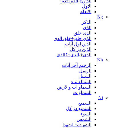
الدین+بالدین+دین
الاول
الانعام
Ng
الذکر
الذی
الذی خلق
الذی خلق+خلق الذی
الذین اول آیات
الذین در کل
الذی+بالذی+کالذی
Nh
الرحیم آخر آیات
الرسل
السبیل
السماء ماء
السماواات والارض
السماوات
Ni
السمیع
السمیع در کل
السوء
الشمس
الشهادة+الشهدا