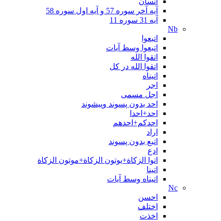
انسان
آیه آخر سوره 57 و آیه اول سوره 58
آیه 31 سوره 11
Nb
اتبعوا
اتبعوا وسط آیات
اتقوا الله
اتقوا الله در کل
اتیناه
اجر
اجل مسمی
احد بدون پسوند وپيشوند
احد+احدا
احدکم+احدهم
اراد
اتبع بدون پسوند
ادع
اتوا الزكاة+يوتون الزكاة+موتون الزكاة
اتينا
اتیناه وسط آیات
Nc
احسن
اختلف
اخذت