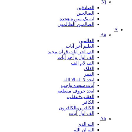
Nj
الصادقین
الصالحین
آیه یک سوره هجده
الضالمين-الظالمون
A
Aa
العالمین
العلیم آخر آیات
الف آخر آیات قرآن مجید
الف اول و آخر آیات
الف لام الف
الفلک
القمر
ابجد لا اله الا الله
آیات سجده واجب
ابجد حروف مقطعه
العقاب+عقاب
الكافر
الکافرین-الکافرون
الف اول آیات
Ab
الله الذی
الله ان الله