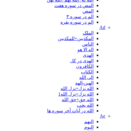
المص در سوره هفت
المص
الم در سوره ۳
الم در سوره بقره
Ad
الملک
المکذبین+للمکذبین
الناس
اله الا هو
الهدی
الهدی در کل
الکافرون
الکتاب
الی الله
الهین-الهه
الله نزل+نزل الله
الله نزل+نزل الله1
الله حق+حق الله
الله یحب
الله در آیات آخر سوره ها
Ae
الیهم
الیوم