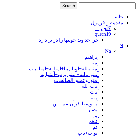
خانه
مقدمه و فرمول
گلچین 1
quran19
چرا خداوند خوبیها را در بر دارد
N
Na
ابراهیم
آمنا
آمنا بالله+آمنا ربنا+آمنا به+آمنا برب
آمنوا بالله+آمنوا برب+آمتوا به
آمنوا وعملوا الصالحات
آیات الله
آیات
آیاته
آیه وسط قرآن مبیــــن
ابصار
ابن
اتاهم
اثم
ابواب+باب