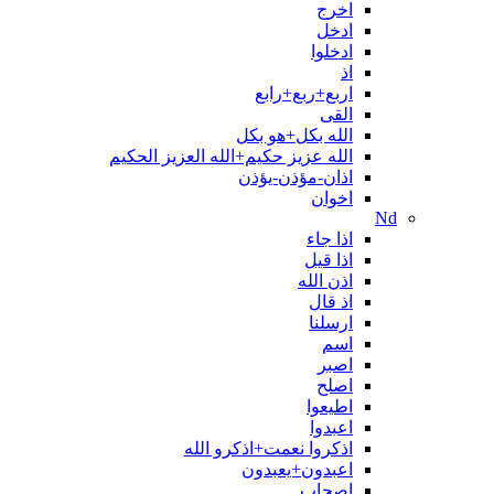
اخرج
ادخل
ادخلوا
اذ
اربع+ربع+رابع
القی
الله بکل+هو بکل
الله عزیز حکیم+الله العزیز الحکیم
اذان-مؤذن-يؤذن
اخوان
Nd
اذا جاء
اذا قیل
اذن الله
اذ قال
ارسلنا
اسم
اصبر
اصلح
اطیعوا
اعبدوا
اذکروا نعمت+اذکرو الله
اعبدون+یعبدون
اصحاب