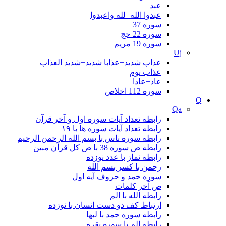
عبد
عبدوا الله+لله واعبدوا
سوره 37
سوره 22 حج
سوره 19 مريم
Uj
عذاب شدید+عذابا شدید+شدید العذاب
عذاب یوم
عاد+عادا
سوره 112 اخلاص
Q
Qa
رابطه تعداد آیات سوره اول و آخر قرآن
رابطه تعداد آیات سوره ها با ۱۹
رابطه سوره ناس با بسم الله الرحمن الرحيم
رابطه ص سوره 38 با ص کل قرآن مبین
رابطه نماز با عدد نوزده
رحمن با کسر بسم الله
سوره حمد و حروف آیه اول
ص آخر کلمات
رابطه الله با الم
ارتباط کف دو دست انسان با نوزده
رابطه سوره حمد با لبها
رابطه الم با سوره بقره