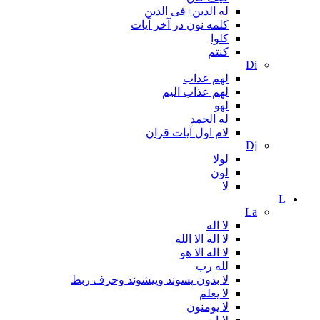
له الدین+فی الدین
کلمه نون در آخر آیات
کلوا
کنتم
Di
لهم عذاب
لهم عذاب الیم
لهو
له الحمد
لام اول آیات قران
Dj
لولا
لون
لا
L
La
لا اله
لا اله الا الله
لا اله الا هو
لله رب
لا بدون پسوند وپیشوند وحرف ربط
لا یعلم
لا یومنون