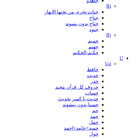
جاهدو
Ri
جنات تجری من تحتها الانهار
جناح
جناح بدون پسوند
جنود
Rj
حمیم
جهنم
حکیم-الحکیم
U
Ua
حافظ
حدیث
حذر
حروف کل قرآن مجید
حساب
حدیث با کسر بحدیث
حسنا بدون پبشوند
حم
حمد
حمل
حمید+حامد+احمد
حول