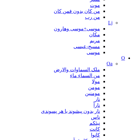
موت
من کان بدون فمن کان
من رب
Lj
موسی+موسی وهارون
مکان
مریم
مسیح-عیسی
موسی
O
Oa
ملک السماوات والارض
من السماء ماء
مولا
مومن
مومنین
نار
ناراً
نار بدون پیشوند با هر پسوندی
ناس
نبئکم
کانت
کانوا