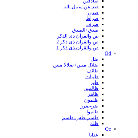
صادقین
صد عن سبیل الله
صدور
صراط
صرف
صدق+الصدق
ص والقرآن ذی الذکر
ص والقرآن ذی ذکر 2
ص والقرآن ذی ذکر 1
Qd
ضل
ضلال مبین+ضلالا مبین
طائف
طیبات
طیر
ظالمین
ظاهر
ظلمون
ضر-ضرر
ظلموا
طسم-طس-طسم
ظلم
Qe
عذابا