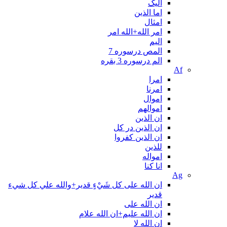
الیک
اما الذین
امثال
امر الله+الله امر
اليم
المص درسوره 7
الم درسوره 3 بقره
Af
امرا
امرنا
اموال
اموالهم
ان الذین
ان الذین در کل
ان الذین کفروا
للذین
امواله
انا کنا
Ag
ان الله على كل شَيْءٍ قدير+والله علي كل شيء
قدير
ان الله علی
ان الله علیم+ان الله علام
ان الله لا