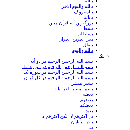
بالله
بالله والیوم الاخر
بالمعروف
بایاتنا
بزرگترین آیه قرآن مبین
بسط
بسلطان
بحر+بحرین+بحران
باطل
بالله واليوم
Rc
بسم الله الرحمن الرحیم در دو آیه
بسم الله الرحمن الرحیم در سوره نمل
بسم الله الرحمن الرحیم در سوره یک
بسم الله الرحمن الرحیم در کل قرآن
بشیر-مبشر
بصیر+بصیرا آخر آیات
بعضه
بعضهم
بعضکم
بعید
بل اکثرهم لا+لکن اکثرهم لا
بطن+بطون
بنی