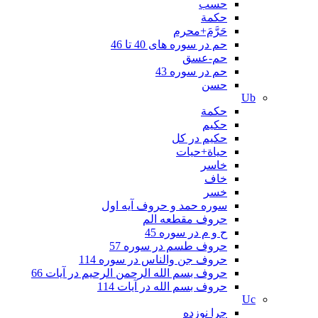
حسب
حكمة
حَرَّمَ+محرم
حم در سوره های 40 تا 46
حم-عسق
حم در سوره 43
حسن
Ub
حکمة
حکیم
حکیم در کل
حیاة+حیات
خاسر
خاف
خسر
سوره حمد و حروف آیه اول
حروف مقطعه الم
ح و م در سوره 45
حروف طسم در سوره 57
حروف جن والناس در سوره 114
حروف بسم الله الرحمن الرحیم در آیات 66
حروف بسم الله در آیات 114
Uc
چرا نوزده