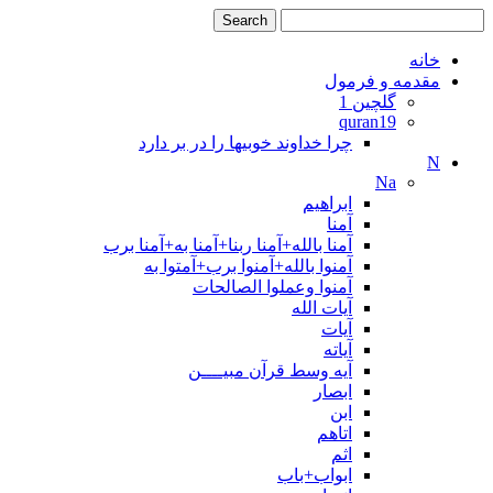
خانه
مقدمه و فرمول
گلچین 1
quran19
چرا خداوند خوبیها را در بر دارد
N
Na
ابراهیم
آمنا
آمنا بالله+آمنا ربنا+آمنا به+آمنا برب
آمنوا بالله+آمنوا برب+آمتوا به
آمنوا وعملوا الصالحات
آیات الله
آیات
آیاته
آیه وسط قرآن مبیــــن
ابصار
ابن
اتاهم
اثم
ابواب+باب