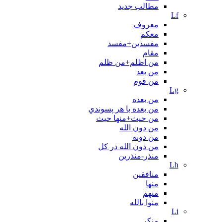
مطالب جدید
Lf
معروف
معکم
مفسدین+مفسد
مقام
من اظلم+من ظلم
من بعد
من قوم
Lg
من بعده
من بعده با هر پسوندي
من حیث+منها حیث
من دون الله
من دونه
من دون الله در کل
منذر-منذرین
Lh
منافقین
منها
منهم
منوا بالله
Li
منکر