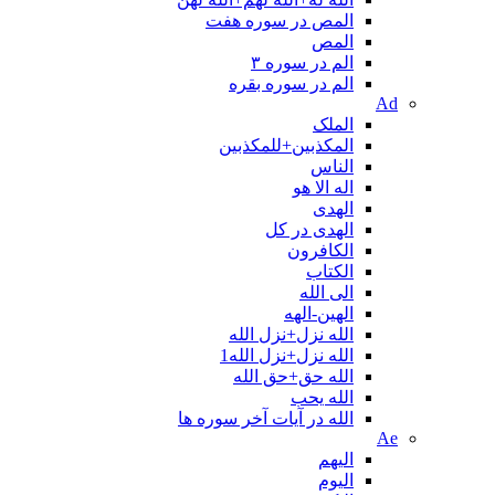
المص در سوره هفت
المص
الم در سوره ۳
الم در سوره بقره
Ad
الملک
المکذبین+للمکذبین
الناس
اله الا هو
الهدی
الهدی در کل
الکافرون
الکتاب
الی الله
الهین-الهه
الله نزل+نزل الله
الله نزل+نزل الله1
الله حق+حق الله
الله یحب
الله در آیات آخر سوره ها
Ae
الیهم
الیوم