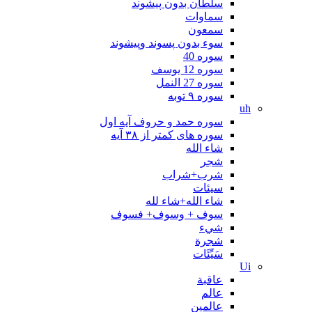
سلطان بدون پیشوند
سماوات
سمعون
سوء بدون پسوند وپیشوند
سوره 40
سوره 12 یوسف
سوره 27 النمل
سوره ۹ توبه
uh
سوره حمد و حروف آیه اول
سوره های کمتر از ۳۸ آیه
شاء الله
شجر
شرب+شراب
سيئات
شاء الله+شاء لله
سوف + وسوف+ فسوف
شيء
شجرة
سَيِّئَات
Ui
عاقبة
عالم
عالمین