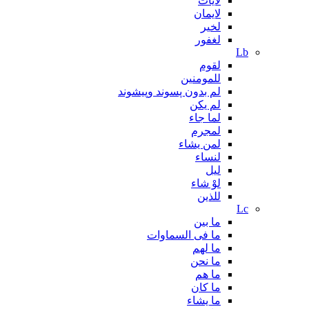
لایات
لایمان
لخیر
لغفور
Lb
لقوم
للمومنین
لم بدون پسوند وپیشوند
لم یکن
لما جاء
لمجرم
لمن يشاء
لنساء
لیل
لوْ شاء
للذين
Lc
ما بین
ما فی السماوات
ما لهم
ما نحن
ما هم
ما کان
ما یشاء