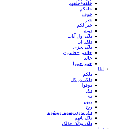
خلفه+خلفهم
خلقکم
خوف
خیر
خیر لکم
دونه
ذلک اول آیات
ذلک بان
ذلک نجزی
خالدين+خالدون
خالد
خبیر-خبیرا
Ud
ذلکم
ذلکم در کل
ذوقوا
ذکر
ذی
ریب
ریح
ذکر بدون پسوند وپیشوند
ذلک بانهم
ذلک-وذلک-فذلک
Ue