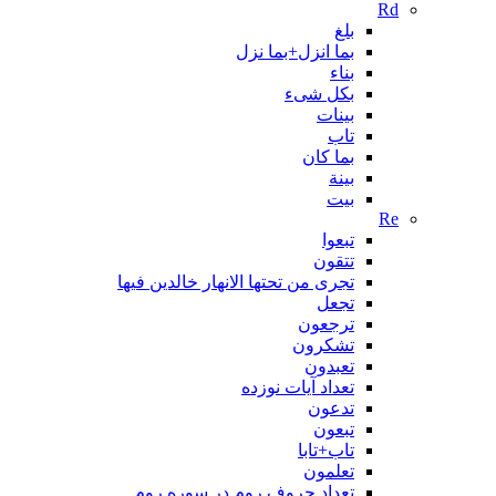
Rd
بلغ
بما انزل+بما نزل
بناء
بکل شیء
بینات
تاب
بما کان
بينة
بیت
Re
تبعوا
تتقون
تجری من تحتها الانهار خالدین فیها
تجعل
ترجعون
تشکرون
تعبدون
تعداد آیات نوزده
تدعون
تبعون
تاب+تابا
تعلمون
تعداد حروف روم در سوره روم