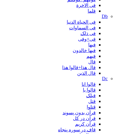
فی الاخرة
فلما
Db
فی الحیاة الدنیا
فی السماوات
فی ذلک
فی+وفی
فیها
فیها خالدون
فیهم
قال
قال هذا+قالوا هذا
قال الذین
Dc
قالوا انا
قالوا یا
قبلک
قتل
قتلوا
قرآن بدون پسوند
قرآن در کل
قرآن کریم
قاف در سوره پنجاه