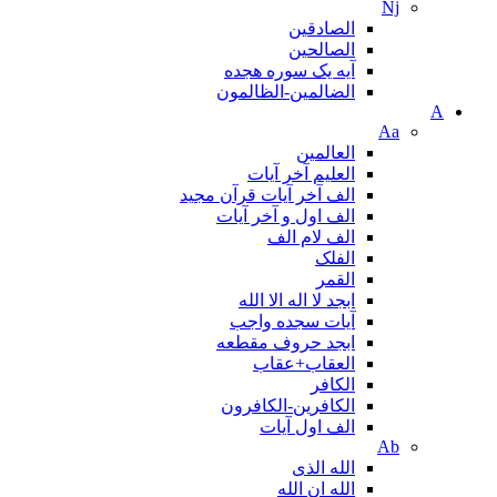
Nj
الصادقین
الصالحین
آیه یک سوره هجده
الضالمين-الظالمون
A
Aa
العالمین
العلیم آخر آیات
الف آخر آیات قرآن مجید
الف اول و آخر آیات
الف لام الف
الفلک
القمر
ابجد لا اله الا الله
آیات سجده واجب
ابجد حروف مقطعه
العقاب+عقاب
الكافر
الکافرین-الکافرون
الف اول آیات
Ab
الله الذی
الله ان الله