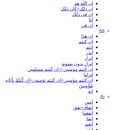
ان الله هو
ان ذلک+کان ذلک
ان فی ذلک
انا
ان فی
Ah
ان هذا
ان کنتم
انتم
انذر
انزل
انزل بدون پسوند
ان کنتم مومنین + ان کنتم مسلمین
انزلنا
ان كنتم مؤمنين+ان كنتم تؤمنون+إِن كُنتُمْ بِآيَاتِهِ
مُؤْمِنِينَ
انه
Ai
انس
انفاق+نفق
انفقوا
انما
انعم
انفس