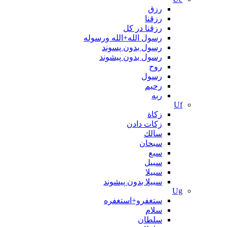
رزق
رزقنا
رزقنا در کل
رسول الله+الله ورسوله
رسول بدون پسوند
رسول بدون پیشوند
روح
رسول
رحیم
ربه
Uf
زکاة
زکات دادن
سالك
سبحان
سبع
سبیل
سبیلا
سبیلا بدون پیشوند
Ug
ستغفرو+استغفره
سلام
سلطان