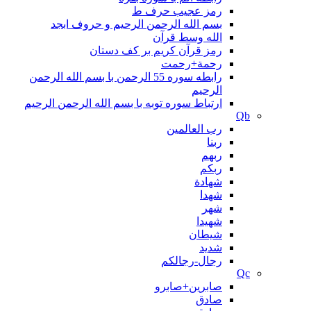
رمز عجیب حرف ط
بسم الله الرحمن الرحیم و حروف ابجد
الله وسط قرآن
رمز قرآن کریم بر کف دستان
رحمة+رحمت
رابطه سوره 55 الرحمن با بسم الله الرحمن
الرحیم
ارتباط سوره توبه با بسم الله الرحمن الرحیم
Qb
رب العالمین
ربنا
ربهم
ربکم
شهادة
شهدا
شهر
شهیدا
شیطان
شدید
رجال-رجالکم
Qc
صابرین+صابرو
صادق