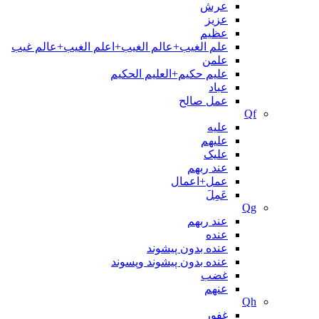
عرش
عزیز
عظیم
علم الغیب+عالم الغیب+اعلم الغیب+عالم غیب
علمن
علیم حکیم+العلیم الحکیم
عباد
عمل صالح
Qf
علیه
علیهم
علیک
عند ربهم
عمل+اعمال
عَمِلَ
Qg
عند ربهم
عنده
عنده بدون پیشوند
عنده بدون پیشوند وپسوند
غضب
عنهم
Qh
غفور