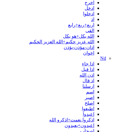
اخرج
ادخل
ادخلوا
اذ
اربع+ربع+رابع
القی
الله بکل+هو بکل
الله عزیز حکیم+الله العزیز الحکیم
اذان-مؤذن-يؤذن
اخوان
Nd
اذا جاء
اذا قیل
اذن الله
اذ قال
ارسلنا
اسم
اصبر
اصلح
اطیعوا
اعبدوا
اذکروا نعمت+اذکرو الله
اعبدون+یعبدون
اصحاب