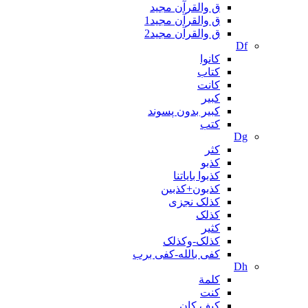
ق والقرآن مجید
ق والقرآن مجید1
ق والقرآن مجید2
Df
کانوا
کتاب
کانت
کبیر
کبیر بدون پسوند
کتب
Dg
کثر
کذبو
کذبوا بایاتنا
کذبون+کذبین
کذلک نجزی
کذلک
کثیر
کذلک-وکذلک
کفی بالله-کفی برب
Dh
کلمة
کنت
کیف کان