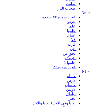
اصابت
اصحاب النار
Ne
اعجاز سوره ۳۲ سجده
اعرض
اعلم
اعلموا
اعمال
افلا
اقرب
التی
الحق من
التی-که
اعلموا 1
اعجاز سوره 27
Nf
الا الله
الارض
الانسان
الاولین
الباطل
الخیر
الدنیا وفی الاخر+الدنیا والاخر