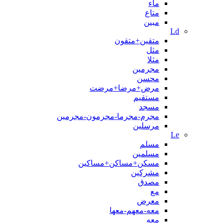
ماء
متاع
مبين
Ld
متقین+متقون
مثل
مثلا
مجرمین
محسن
مرض+مرضا+مرضت
مستقیم
مسجد
مجرم-مجرما-مجرمون-مجرمين
مرسلین
Le
مسلم
مسلمین
مسکن+مساکن+مساکین
مشرکین
مصدق
مع
معرض
معه-معهم-معها
معه