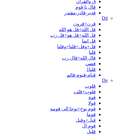
ق والقران
قال یا قوم
قدیر-قادر-مقتدر
Dd
قرن+قرون
قل الله+قل هو الله
قل الله+قل هو+قل رب
قل انما
قل+وقل+قلنا+وقلنا
قلنا
قال الله+قال رب
قضي
قلنا1
قیام-قیوم-قائم
De
قلوب
قلوب+قلب
قوة
قولا
قوم نوح+نوحا الی قومه
قوما
قیل+وقیل
قوم ال
قلیل