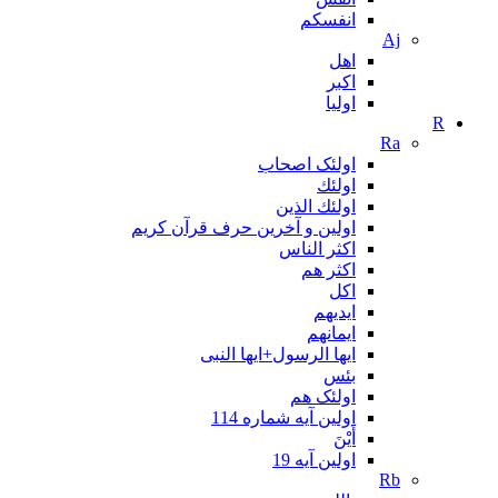
انفسکم
Aj
اهل
اکبر
اولیا
R
Ra
اولئک اصحاب
اولئك
اولئك الذين
اولین و آخرین حرف قرآن کریم
اکثر الناس
اکثر هم
اکل
ایدیهم
ایمانهم
ایها الرسول+ایها النبی
بئس
اولئک هم
اولین آیه شماره 114
أَيْنَ
اولین آیه 19
Rb