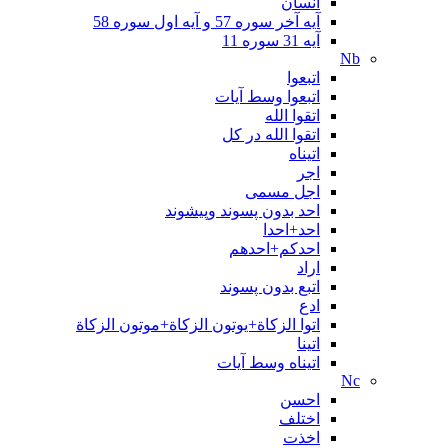
انسان
آیه آخر سوره 57 و آیه اول سوره 58
آیه 31 سوره 11
Nb
اتبعوا
اتبعوا وسط آیات
اتقوا الله
اتقوا الله در کل
اتیناه
اجر
اجل مسمی
احد بدون پسوند وپيشوند
احد+احدا
احدکم+احدهم
اراد
اتبع بدون پسوند
ادع
اتوا الزكاة+يوتون الزكاة+موتون الزكاة
اتينا
اتیناه وسط آیات
Nc
احسن
اختلف
اخذت