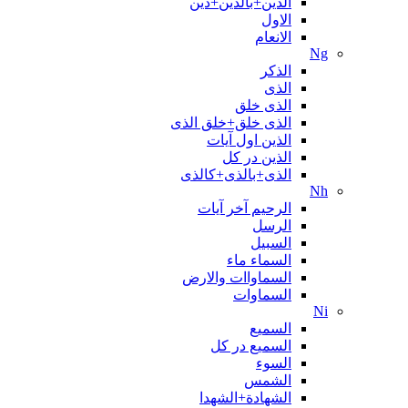
الدین+بالدین+دین
الاول
الانعام
Ng
الذکر
الذی
الذی خلق
الذی خلق+خلق الذی
الذین اول آیات
الذین در کل
الذی+بالذی+کالذی
Nh
الرحیم آخر آیات
الرسل
السبیل
السماء ماء
السماواات والارض
السماوات
Ni
السمیع
السمیع در کل
السوء
الشمس
الشهادة+الشهدا