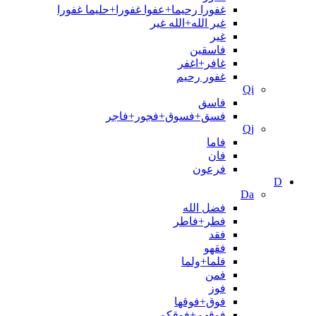
غفورا رحیما+عفوا غفورا+حلیما غفورا
غیر الله+الله غیر
غیر
فاسقین
غافر+اغفر
غفور رحيم
Qi
فاسق
فسق+فسوق+فجور+فاجر
Qj
فاما
فان
فرعون
D
Da
فضل الله
فطر+فاطر
فقد
فقهو
فلما+ولما
فمن
فوز
فوق+فوقها
فوقهم+فوقکم