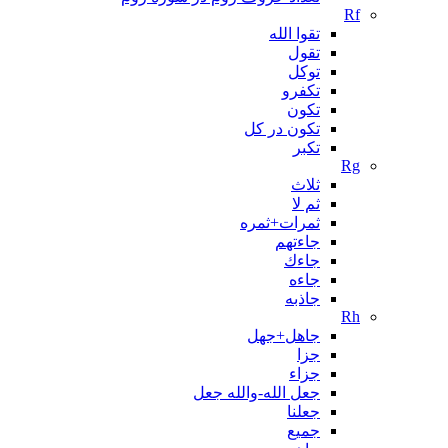
Rf
تقوا الله
تقول
توکل
تکفرو
تکون
تکون در کل
تکبر
Rg
ثلاث
ثم لا
ثمرات+ثمره
جاءتهم
جاءك
جاءه
جاذبه
Rh
جاهل+جهل
جزا
جزاء
جعل الله-والله جعل
جعلنا
جمیع