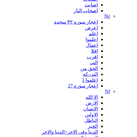
اصابت
اصحاب النار
Ne
اعجاز سوره ۳۲ سجده
اعرض
اعلم
اعلموا
اعمال
افلا
اقرب
التی
الحق من
التی-که
اعلموا 1
اعجاز سوره 27
Nf
الا الله
الارض
الانسان
الاولین
الباطل
الخیر
الدنیا وفی الاخر+الدنیا والاخر