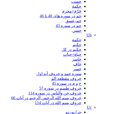
حسب
حكمة
حَرَّمَ+محرم
حم در سوره های 40 تا 46
حم-عسق
حم در سوره 43
حسن
Ub
حکمة
حکیم
حکیم در کل
حیاة+حیات
خاسر
خاف
خسر
سوره حمد و حروف آیه اول
حروف مقطعه الم
ح و م در سوره 45
حروف طسم در سوره 57
حروف جن والناس در سوره 114
حروف بسم الله الرحمن الرحیم در آیات 66
حروف بسم الله در آیات 114
Uc
چرا نوزده