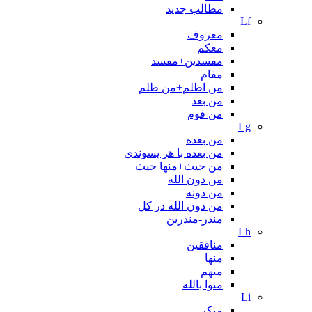
مطالب جدید
Lf
معروف
معکم
مفسدین+مفسد
مقام
من اظلم+من ظلم
من بعد
من قوم
Lg
من بعده
من بعده با هر پسوندي
من حیث+منها حیث
من دون الله
من دونه
من دون الله در کل
منذر-منذرین
Lh
منافقین
منها
منهم
منوا بالله
Li
منکر