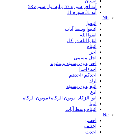
انسان
آیه آخر سوره 57 و آیه اول سوره 58
آیه 31 سوره 11
Nb
اتبعوا
اتبعوا وسط آیات
اتقوا الله
اتقوا الله در کل
اتیناه
اجر
اجل مسمی
احد بدون پسوند وپيشوند
احد+احدا
احدکم+احدهم
اراد
اتبع بدون پسوند
ادع
اتوا الزكاة+يوتون الزكاة+موتون الزكاة
اتينا
اتیناه وسط آیات
Nc
احسن
اختلف
اخذت