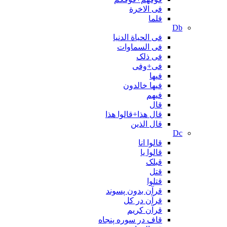
فی الاخرة
فلما
Db
فی الحیاة الدنیا
فی السماوات
فی ذلک
فی+وفی
فیها
فیها خالدون
فیهم
قال
قال هذا+قالوا هذا
قال الذین
Dc
قالوا انا
قالوا یا
قبلک
قتل
قتلوا
قرآن بدون پسوند
قرآن در کل
قرآن کریم
قاف در سوره پنجاه