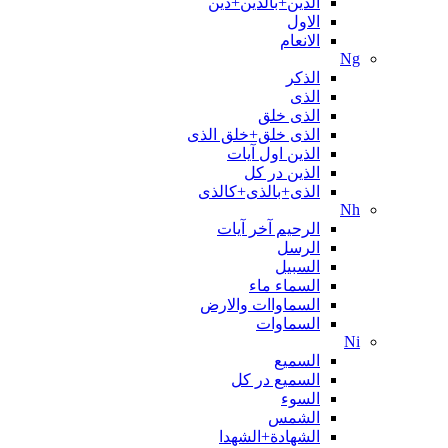
الدین+بالدین+دین
الاول
الانعام
Ng
الذکر
الذی
الذی خلق
الذی خلق+خلق الذی
الذین اول آیات
الذین در کل
الذی+بالذی+کالذی
Nh
الرحیم آخر آیات
الرسل
السبیل
السماء ماء
السماواات والارض
السماوات
Ni
السمیع
السمیع در کل
السوء
الشمس
الشهادة+الشهدا