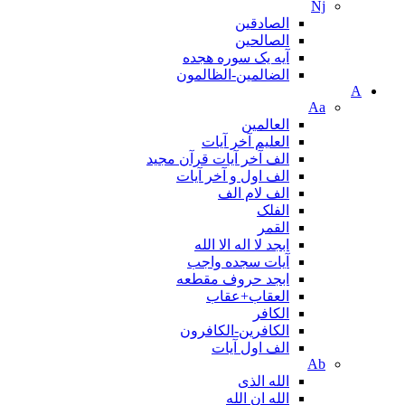
Nj
الصادقین
الصالحین
آیه یک سوره هجده
الضالمين-الظالمون
A
Aa
العالمین
العلیم آخر آیات
الف آخر آیات قرآن مجید
الف اول و آخر آیات
الف لام الف
الفلک
القمر
ابجد لا اله الا الله
آیات سجده واجب
ابجد حروف مقطعه
العقاب+عقاب
الكافر
الکافرین-الکافرون
الف اول آیات
Ab
الله الذی
الله ان الله