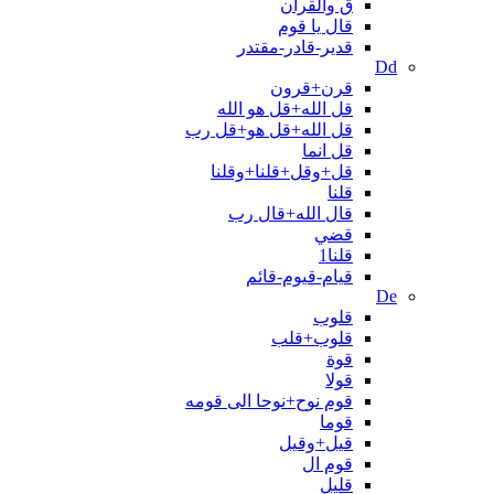
ق والقران
قال یا قوم
قدیر-قادر-مقتدر
Dd
قرن+قرون
قل الله+قل هو الله
قل الله+قل هو+قل رب
قل انما
قل+وقل+قلنا+وقلنا
قلنا
قال الله+قال رب
قضي
قلنا1
قیام-قیوم-قائم
De
قلوب
قلوب+قلب
قوة
قولا
قوم نوح+نوحا الی قومه
قوما
قیل+وقیل
قوم ال
قلیل