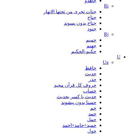
جاهدو
Ri
جنات تجری من تحتها الانهار
جناح
جناح بدون پسوند
جنود
Rj
حمیم
جهنم
حکیم-الحکیم
U
Ua
حافظ
حدیث
حذر
حروف کل قرآن مجید
حساب
حدیث با کسر بحدیث
حسنا بدون پبشوند
حم
حمد
حمل
حمید+حامد+احمد
حول