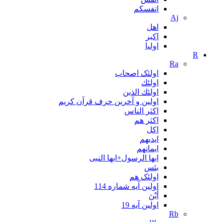
انفسکم
Aj
اهل
اکبر
اولیا
R
Ra
اولئک اصحاب
اولئك
اولئك الذين
اولین و آخرین حرف قرآن کریم
اکثر الناس
اکثر هم
اکل
ایدیهم
ایمانهم
ایها الرسول+ایها النبی
بئس
اولئک هم
اولین آیه شماره 114
أَيْنَ
اولین آیه 19
Rb