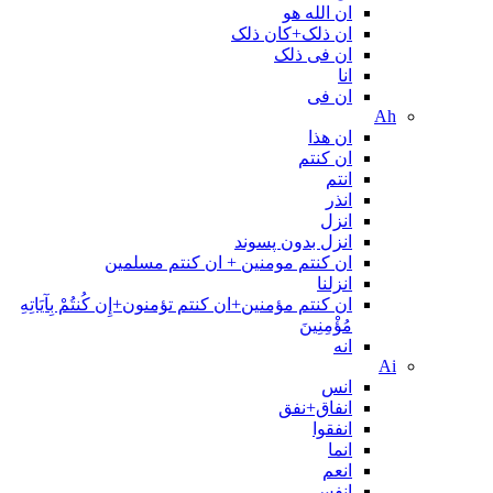
ان الله هو
ان ذلک+کان ذلک
ان فی ذلک
انا
ان فی
Ah
ان هذا
ان کنتم
انتم
انذر
انزل
انزل بدون پسوند
ان کنتم مومنین + ان کنتم مسلمین
انزلنا
ان كنتم مؤمنين+ان كنتم تؤمنون+إِن كُنتُمْ بِآيَاتِهِ
مُؤْمِنِينَ
انه
Ai
انس
انفاق+نفق
انفقوا
انما
انعم
انفس