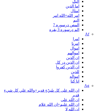
الیک
اما الذین
امثال
امر الله+الله امر
اليم
المص درسوره 7
الم درسوره 3 بقره
Af
امرا
امرنا
اموال
اموالهم
ان الذین
ان الذین در کل
ان الذین کفروا
للذین
امواله
انا کنا
Ag
ان الله على كل شَيْءٍ قدير+والله علي كل شيء
قدير
ان الله علی
ان الله علیم+ان الله علام
ان الله لا