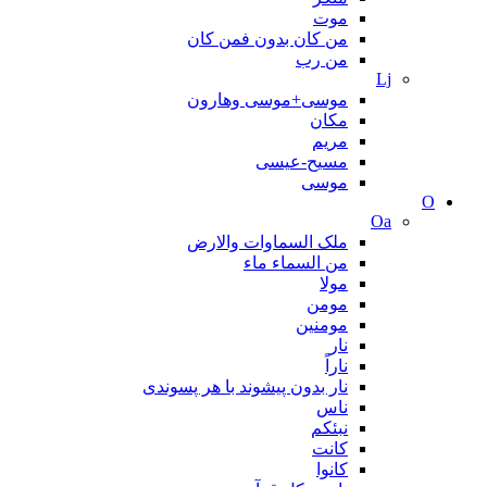
موت
من کان بدون فمن کان
من رب
Lj
موسی+موسی وهارون
مکان
مریم
مسیح-عیسی
موسی
O
Oa
ملک السماوات والارض
من السماء ماء
مولا
مومن
مومنین
نار
ناراً
نار بدون پیشوند با هر پسوندی
ناس
نبئکم
کانت
کانوا