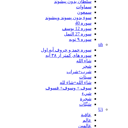
سلطان بدون پیشوند
سماوات
سمعون
سوء بدون پسوند وپیشوند
سوره 40
سوره 12 یوسف
سوره 27 النمل
سوره ۹ توبه
uh
سوره حمد و حروف آیه اول
سوره های کمتر از ۳۸ آیه
شاء الله
شجر
شرب+شراب
سيئات
شاء الله+شاء لله
سوف + وسوف+ فسوف
شيء
شجرة
سَيِّئَات
Ui
عاقبة
عالم
عالمین