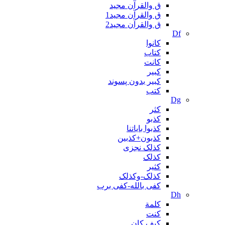
ق والقرآن مجید
ق والقرآن مجید1
ق والقرآن مجید2
Df
کانوا
کتاب
کانت
کبیر
کبیر بدون پسوند
کتب
Dg
کثر
کذبو
کذبوا بایاتنا
کذبون+کذبین
کذلک نجزی
کذلک
کثیر
کذلک-وکذلک
کفی بالله-کفی برب
Dh
کلمة
کنت
کیف کان