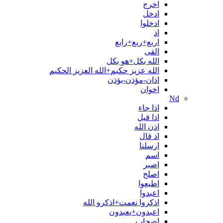
اخرج
ادخل
ادخلوا
اذ
اربع+ربع+رابع
القی
الله بکل+هو بکل
الله عزیز حکیم+الله العزیز الحکیم
اذان-مؤذن-يؤذن
اخوان
Nd
اذا جاء
اذا قیل
اذن الله
اذ قال
ارسلنا
اسم
اصبر
اصلح
اطیعوا
اعبدوا
اذکروا نعمت+اذکرو الله
اعبدون+یعبدون
اصحاب