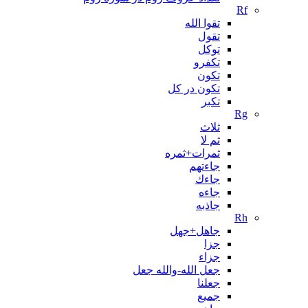
Rf
تقوا الله
تقول
توکل
تکفرو
تکون
تکون در کل
تکبر
Rg
ثلاث
ثم لا
ثمرات+ثمره
جاءتهم
جاءك
جاءه
جاذبه
Rh
جاهل+جهل
جزا
جزاء
جعل الله-والله جعل
جعلنا
جمیع