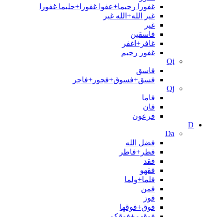
غفورا رحیما+عفوا غفورا+حلیما غفورا
غیر الله+الله غیر
غیر
فاسقین
غافر+اغفر
غفور رحيم
Qi
فاسق
فسق+فسوق+فجور+فاجر
Qj
فاما
فان
فرعون
D
Da
فضل الله
فطر+فاطر
فقد
فقهو
فلما+ولما
فمن
فوز
فوق+فوقها
فوقهم+فوقکم