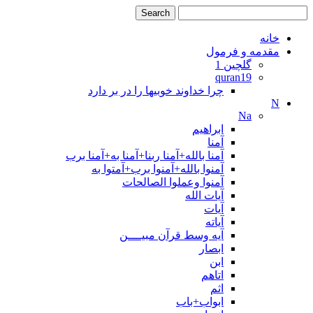
خانه
مقدمه و فرمول
گلچین 1
quran19
چرا خداوند خوبیها را در بر دارد
N
Na
ابراهیم
آمنا
آمنا بالله+آمنا ربنا+آمنا به+آمنا برب
آمنوا بالله+آمنوا برب+آمتوا به
آمنوا وعملوا الصالحات
آیات الله
آیات
آیاته
آیه وسط قرآن مبیــــن
ابصار
ابن
اتاهم
اثم
ابواب+باب