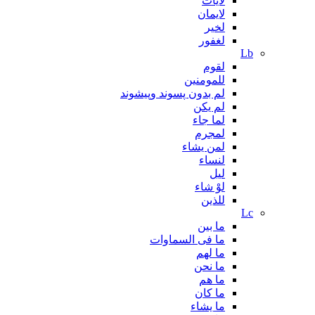
لایات
لایمان
لخیر
لغفور
Lb
لقوم
للمومنین
لم بدون پسوند وپیشوند
لم یکن
لما جاء
لمجرم
لمن يشاء
لنساء
لیل
لوْ شاء
للذين
Lc
ما بین
ما فی السماوات
ما لهم
ما نحن
ما هم
ما کان
ما یشاء