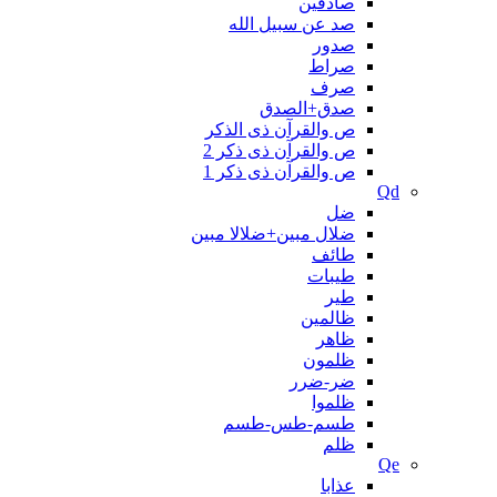
صادقین
صد عن سبیل الله
صدور
صراط
صرف
صدق+الصدق
ص والقرآن ذی الذکر
ص والقرآن ذی ذکر 2
ص والقرآن ذی ذکر 1
Qd
ضل
ضلال مبین+ضلالا مبین
طائف
طیبات
طیر
ظالمین
ظاهر
ظلمون
ضر-ضرر
ظلموا
طسم-طس-طسم
ظلم
Qe
عذابا