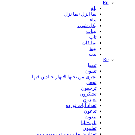
Rd
بلغ
بما انزل+بما نزل
بناء
بکل شیء
بینات
تاب
بما کان
بينة
بیت
Re
تبعوا
تتقون
تجری من تحتها الانهار خالدین فیها
تجعل
ترجعون
تشکرون
تعبدون
تعداد آیات نوزده
تدعون
تبعون
تاب+تابا
تعلمون
تعداد حروف روم در سوره روم