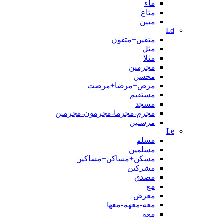
ماء
متاع
مبين
Ld
متقین+متقون
مثل
مثلا
مجرمین
محسن
مرض+مرضا+مرضت
مستقیم
مسجد
مجرم-مجرما-مجرمون-مجرمين
مرسلین
Le
مسلم
مسلمین
مسکن+مساکن+مساکین
مشرکین
مصدق
مع
معرض
معه-معهم-معها
معه