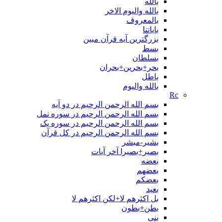
بالله
بالله والیوم الاخر
بالمعروف
بایاتنا
بزرگترین آیه قرآن مبین
بسط
بسلطان
بحر+بحرین+بحران
باطل
بالله واليوم
Rc
بسم الله الرحمن الرحیم در دو آیه
بسم الله الرحمن الرحیم در سوره نمل
بسم الله الرحمن الرحیم در سوره یک
بسم الله الرحمن الرحیم در کل قرآن
بشیر-مبشر
بصیر+بصیرا آخر آیات
بعضه
بعضهم
بعضکم
بعید
بل اکثرهم لا+لکن اکثرهم لا
بطن+بطون
بنی