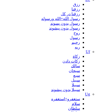
رزق
رزقنا
رزقنا در کل
رسول الله+الله ورسوله
رسول بدون پسوند
رسول بدون پیشوند
روح
رسول
رحیم
ربه
Uf
زکاة
زکات دادن
سالك
سبحان
سبع
سبیل
سبیلا
سبیلا بدون پیشوند
Ug
ستغفرو+استغفره
سلام
سلطان