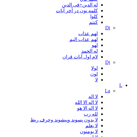
له الدین+فی الدین
کلمه نون در آخر آیات
کلوا
کنتم
Di
لهم عذاب
لهم عذاب الیم
لهو
له الحمد
لام اول آیات قران
Dj
لولا
لون
لا
L
La
لا اله
لا اله الا الله
لا اله الا هو
لله رب
لا بدون پسوند وپیشوند وحرف ربط
لا یعلم
لا یومنون