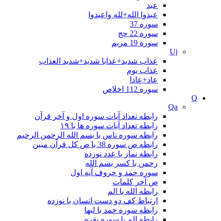
عبد
عبدوا الله+لله واعبدوا
سوره 37
سوره 22 حج
سوره 19 مريم
Uj
عذاب شدید+عذابا شدید+شدید العذاب
عذاب یوم
عاد+عادا
سوره 112 اخلاص
Q
Qa
رابطه تعداد آیات سوره اول و آخر قرآن
رابطه تعداد آیات سوره ها با ۱۹
رابطه سوره ناس با بسم الله الرحمن الرحيم
رابطه ص سوره 38 با ص کل قرآن مبین
رابطه نماز با عدد نوزده
رحمن با کسر بسم الله
سوره حمد و حروف آیه اول
ص آخر کلمات
رابطه الله با الم
ارتباط کف دو دست انسان با نوزده
رابطه سوره حمد با لبها
رابطه الم با سوره بقره