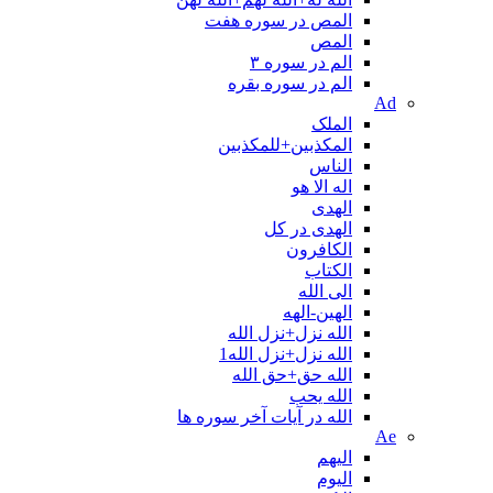
المص در سوره هفت
المص
الم در سوره ۳
الم در سوره بقره
Ad
الملک
المکذبین+للمکذبین
الناس
اله الا هو
الهدی
الهدی در کل
الکافرون
الکتاب
الی الله
الهین-الهه
الله نزل+نزل الله
الله نزل+نزل الله1
الله حق+حق الله
الله یحب
الله در آیات آخر سوره ها
Ae
الیهم
الیوم