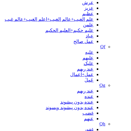
عرش
عزیز
عظیم
علم الغیب+عالم الغیب+اعلم الغیب+عالم غیب
علمن
علیم حکیم+العلیم الحکیم
عباد
عمل صالح
Qf
علیه
علیهم
علیک
عند ربهم
عمل+اعمال
عَمِلَ
Qg
عند ربهم
عنده
عنده بدون پیشوند
عنده بدون پیشوند وپسوند
غضب
عنهم
Qh
غفور