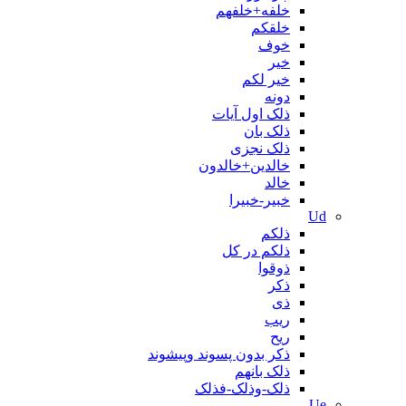
خلفه+خلفهم
خلقکم
خوف
خیر
خیر لکم
دونه
ذلک اول آیات
ذلک بان
ذلک نجزی
خالدين+خالدون
خالد
خبیر-خبیرا
Ud
ذلکم
ذلکم در کل
ذوقوا
ذکر
ذی
ریب
ریح
ذکر بدون پسوند وپیشوند
ذلک بانهم
ذلک-وذلک-فذلک
Ue