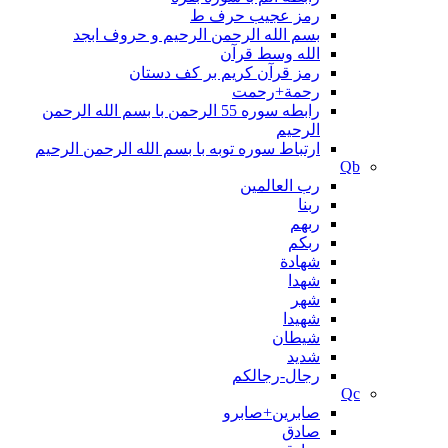
رمز عجیب حرف ط
بسم الله الرحمن الرحیم و حروف ابجد
الله وسط قرآن
رمز قرآن کریم بر کف دستان
رحمة+رحمت
رابطه سوره 55 الرحمن با بسم الله الرحمن
الرحیم
ارتباط سوره توبه با بسم الله الرحمن الرحیم
Qb
رب العالمین
ربنا
ربهم
ربکم
شهادة
شهدا
شهر
شهیدا
شیطان
شدید
رجال-رجالکم
Qc
صابرین+صابرو
صادق