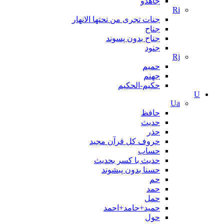
جاهدو
Ri
جنات تجری من تحتها الانهار
جناح
جناح بدون پسوند
جنود
Rj
حمیم
جهنم
حکیم-الحکیم
U
Ua
حافظ
حدیث
حذر
حروف کل قرآن مجید
حساب
حدیث با کسر بحدیث
حسنا بدون پبشوند
حم
حمد
حمل
حمید+حامد+احمد
حول