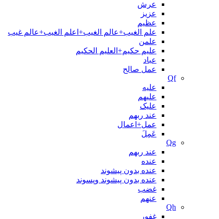
عرش
عزیز
عظیم
علم الغیب+عالم الغیب+اعلم الغیب+عالم غیب
علمن
علیم حکیم+العلیم الحکیم
عباد
عمل صالح
Qf
علیه
علیهم
علیک
عند ربهم
عمل+اعمال
عَمِلَ
Qg
عند ربهم
عنده
عنده بدون پیشوند
عنده بدون پیشوند وپسوند
غضب
عنهم
Qh
غفور