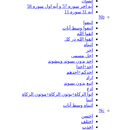
انسان
آیه آخر سوره 57 و آیه اول سوره 58
آیه 31 سوره 11
Nb
اتبعوا
اتبعوا وسط آیات
اتقوا الله
اتقوا الله در کل
اتیناه
اجر
اجل مسمی
احد بدون پسوند وپيشوند
احد+احدا
احدکم+احدهم
اراد
اتبع بدون پسوند
ادع
اتوا الزكاة+يوتون الزكاة+موتون الزكاة
اتينا
اتیناه وسط آیات
Nc
احسن
اختلف
اخذت