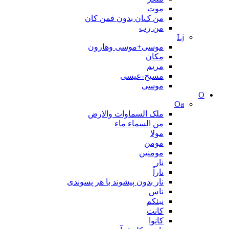
موت
من کان بدون فمن کان
من رب
Lj
موسی+موسی وهارون
مکان
مریم
مسیح-عیسی
موسی
O
Oa
ملک السماوات والارض
من السماء ماء
مولا
مومن
مومنین
نار
ناراً
نار بدون پیشوند با هر پسوندی
ناس
نبئکم
کانت
کانوا