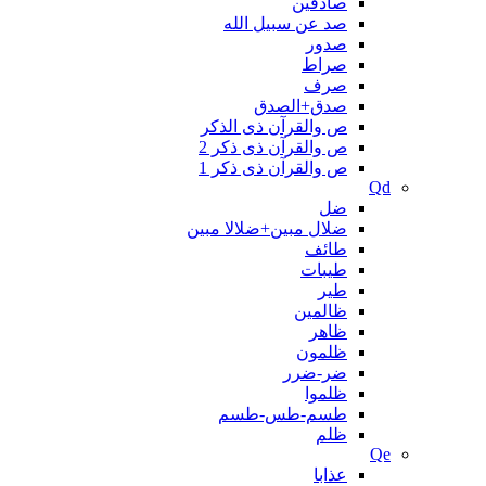
صادقین
صد عن سبیل الله
صدور
صراط
صرف
صدق+الصدق
ص والقرآن ذی الذکر
ص والقرآن ذی ذکر 2
ص والقرآن ذی ذکر 1
Qd
ضل
ضلال مبین+ضلالا مبین
طائف
طیبات
طیر
ظالمین
ظاهر
ظلمون
ضر-ضرر
ظلموا
طسم-طس-طسم
ظلم
Qe
عذابا