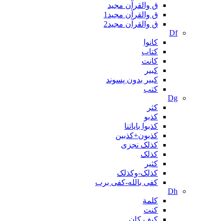
ق والقرآن مجید
ق والقرآن مجید1
ق والقرآن مجید2
Df
کانوا
کتاب
کانت
کبیر
کبیر بدون پسوند
کتب
Dg
کثر
کذبو
کذبوا بایاتنا
کذبون+کذبین
کذلک نجزی
کذلک
کثیر
کذلک-وکذلک
کفی بالله-کفی برب
Dh
کلمة
کنت
کیف کان