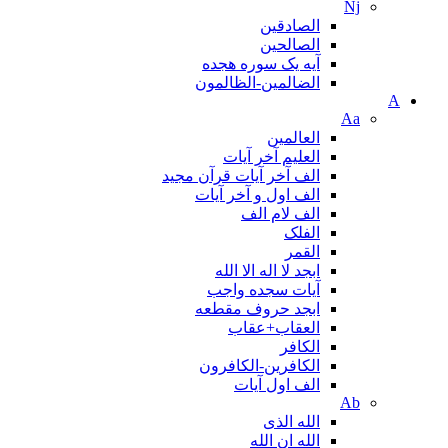
Nj
الصادقین
الصالحین
آیه یک سوره هجده
الضالمين-الظالمون
A
Aa
العالمین
العلیم آخر آیات
الف آخر آیات قرآن مجید
الف اول و آخر آیات
الف لام الف
الفلک
القمر
ابجد لا اله الا الله
آیات سجده واجب
ابجد حروف مقطعه
العقاب+عقاب
الكافر
الکافرین-الکافرون
الف اول آیات
Ab
الله الذی
الله ان الله