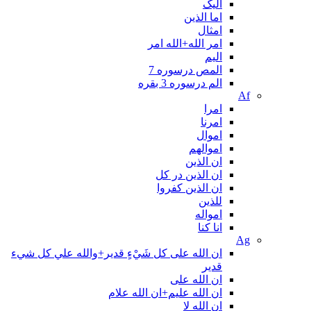
الیک
اما الذین
امثال
امر الله+الله امر
اليم
المص درسوره 7
الم درسوره 3 بقره
Af
امرا
امرنا
اموال
اموالهم
ان الذین
ان الذین در کل
ان الذین کفروا
للذین
امواله
انا کنا
Ag
ان الله على كل شَيْءٍ قدير+والله علي كل شيء
قدير
ان الله علی
ان الله علیم+ان الله علام
ان الله لا