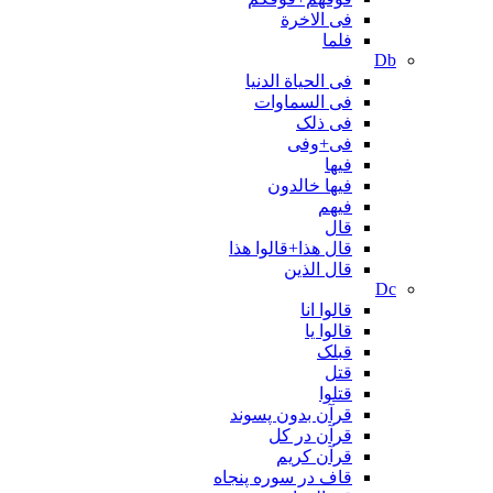
فی الاخرة
فلما
Db
فی الحیاة الدنیا
فی السماوات
فی ذلک
فی+وفی
فیها
فیها خالدون
فیهم
قال
قال هذا+قالوا هذا
قال الذین
Dc
قالوا انا
قالوا یا
قبلک
قتل
قتلوا
قرآن بدون پسوند
قرآن در کل
قرآن کریم
قاف در سوره پنجاه