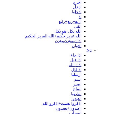
اخرج
ادخل
ادخلوا
اذ
اربع+ربع+رابع
القی
الله بکل+هو بکل
الله عزیز حکیم+الله العزیز الحکیم
اذان-مؤذن-يؤذن
اخوان
Nd
اذا جاء
اذا قیل
اذن الله
اذ قال
ارسلنا
اسم
اصبر
اصلح
اطیعوا
اعبدوا
اذکروا نعمت+اذکرو الله
اعبدون+یعبدون
اصحاب