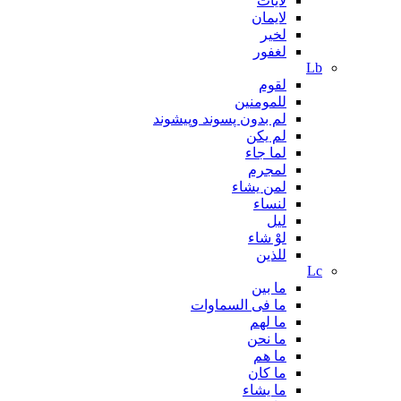
لایات
لایمان
لخیر
لغفور
Lb
لقوم
للمومنین
لم بدون پسوند وپیشوند
لم یکن
لما جاء
لمجرم
لمن يشاء
لنساء
لیل
لوْ شاء
للذين
Lc
ما بین
ما فی السماوات
ما لهم
ما نحن
ما هم
ما کان
ما یشاء