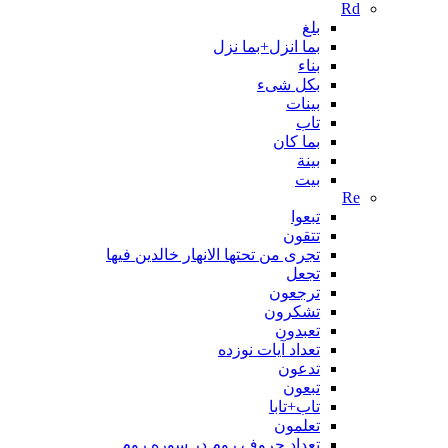
Rd
بلغ
بما انزل+بما نزل
بناء
بکل شیء
بینات
تاب
بما کان
بينة
بیت
Re
تبعوا
تتقون
تجری من تحتها الانهار خالدین فیها
تجعل
ترجعون
تشکرون
تعبدون
تعداد آیات نوزده
تدعون
تبعون
تاب+تابا
تعلمون
تعداد حروف روم در سوره روم