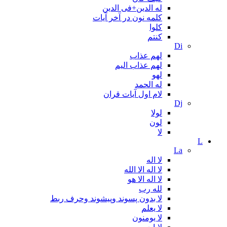
له الدین+فی الدین
کلمه نون در آخر آیات
کلوا
کنتم
Di
لهم عذاب
لهم عذاب الیم
لهو
له الحمد
لام اول آیات قران
Dj
لولا
لون
لا
L
La
لا اله
لا اله الا الله
لا اله الا هو
لله رب
لا بدون پسوند وپیشوند وحرف ربط
لا یعلم
لا یومنون