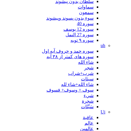
سلطان بدون پیشوند
سماوات
سمعون
سوء بدون پسوند وپیشوند
سوره 40
سوره 12 یوسف
سوره 27 النمل
سوره ۹ توبه
uh
سوره حمد و حروف آیه اول
سوره های کمتر از ۳۸ آیه
شاء الله
شجر
شرب+شراب
سيئات
شاء الله+شاء لله
سوف + وسوف+ فسوف
شيء
شجرة
سَيِّئَات
Ui
عاقبة
عالم
عالمین