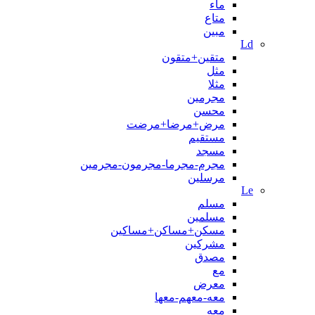
ماء
متاع
مبين
Ld
متقین+متقون
مثل
مثلا
مجرمین
محسن
مرض+مرضا+مرضت
مستقیم
مسجد
مجرم-مجرما-مجرمون-مجرمين
مرسلین
Le
مسلم
مسلمین
مسکن+مساکن+مساکین
مشرکین
مصدق
مع
معرض
معه-معهم-معها
معه