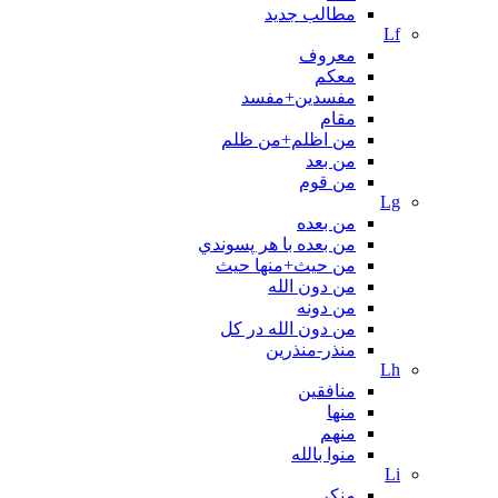
مطالب جدید
Lf
معروف
معکم
مفسدین+مفسد
مقام
من اظلم+من ظلم
من بعد
من قوم
Lg
من بعده
من بعده با هر پسوندي
من حیث+منها حیث
من دون الله
من دونه
من دون الله در کل
منذر-منذرین
Lh
منافقین
منها
منهم
منوا بالله
Li
منکر