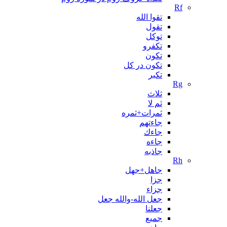
Rf
تقوا الله
تقول
توکل
تکفرو
تکون
تکون در کل
تکبر
Rg
ثلاث
ثم لا
ثمرات+ثمره
جاءتهم
جاءك
جاءه
جاذبه
Rh
جاهل+جهل
جزا
جزاء
جعل الله-والله جعل
جعلنا
جمیع