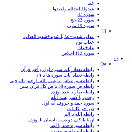
عبد
عبدوا الله+لله واعبدوا
سوره 37
سوره 22 حج
سوره 19 مريم
Uj
عذاب شدید+عذابا شدید+شدید العذاب
عذاب یوم
عاد+عادا
سوره 112 اخلاص
Q
Qa
رابطه تعداد آیات سوره اول و آخر قرآن
رابطه تعداد آیات سوره ها با ۱۹
رابطه سوره ناس با بسم الله الرحمن الرحيم
رابطه ص سوره 38 با ص کل قرآن مبین
رابطه نماز با عدد نوزده
رحمن با کسر بسم الله
سوره حمد و حروف آیه اول
ص آخر کلمات
رابطه الله با الم
ارتباط کف دو دست انسان با نوزده
رابطه سوره حمد با لبها
رابطه الم با سوره بقره