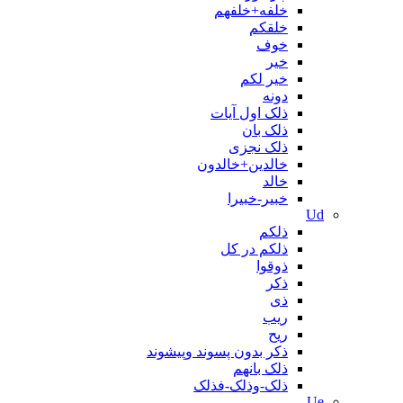
خلفه+خلفهم
خلقکم
خوف
خیر
خیر لکم
دونه
ذلک اول آیات
ذلک بان
ذلک نجزی
خالدين+خالدون
خالد
خبیر-خبیرا
Ud
ذلکم
ذلکم در کل
ذوقوا
ذکر
ذی
ریب
ریح
ذکر بدون پسوند وپیشوند
ذلک بانهم
ذلک-وذلک-فذلک
Ue