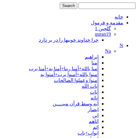
خانه
مقدمه و فرمول
گلچین 1
quran19
چرا خداوند خوبیها را در بر دارد
N
Na
ابراهیم
آمنا
آمنا بالله+آمنا ربنا+آمنا به+آمنا برب
آمنوا بالله+آمنوا برب+آمتوا به
آمنوا وعملوا الصالحات
آیات الله
آیات
آیاته
آیه وسط قرآن مبیــــن
ابصار
ابن
اتاهم
اثم
ابواب+باب