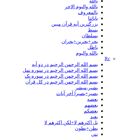
بالله
بالله والیوم الاخر
بالمعروف
بایاتنا
بزرگترین آیه قرآن مبین
بسط
بسلطان
بحر+بحرین+بحران
باطل
بالله واليوم
Rc
بسم الله الرحمن الرحیم در دو آیه
بسم الله الرحمن الرحیم در سوره نمل
بسم الله الرحمن الرحیم در سوره یک
بسم الله الرحمن الرحیم در کل قرآن
بشیر-مبشر
بصیر+بصیرا آخر آیات
بعضه
بعضهم
بعضکم
بعید
بل اکثرهم لا+لکن اکثرهم لا
بطن+بطون
بنی