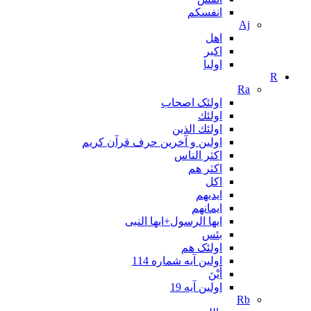
انفسکم
Aj
اهل
اکبر
اولیا
R
Ra
اولئک اصحاب
اولئك
اولئك الذين
اولین و آخرین حرف قرآن کریم
اکثر الناس
اکثر هم
اکل
ایدیهم
ایمانهم
ایها الرسول+ایها النبی
بئس
اولئک هم
اولین آیه شماره 114
أَيْنَ
اولین آیه 19
Rb