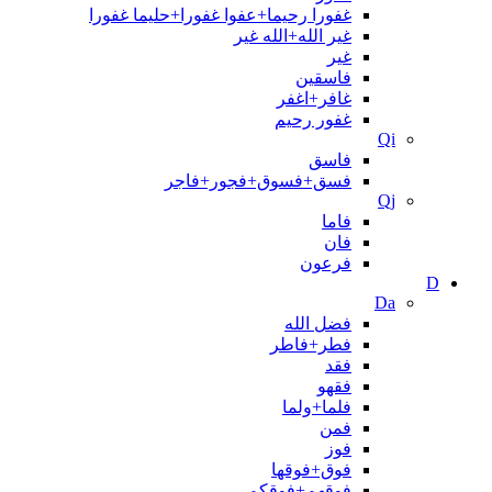
غفورا رحیما+عفوا غفورا+حلیما غفورا
غیر الله+الله غیر
غیر
فاسقین
غافر+اغفر
غفور رحيم
Qi
فاسق
فسق+فسوق+فجور+فاجر
Qj
فاما
فان
فرعون
D
Da
فضل الله
فطر+فاطر
فقد
فقهو
فلما+ولما
فمن
فوز
فوق+فوقها
فوقهم+فوقکم