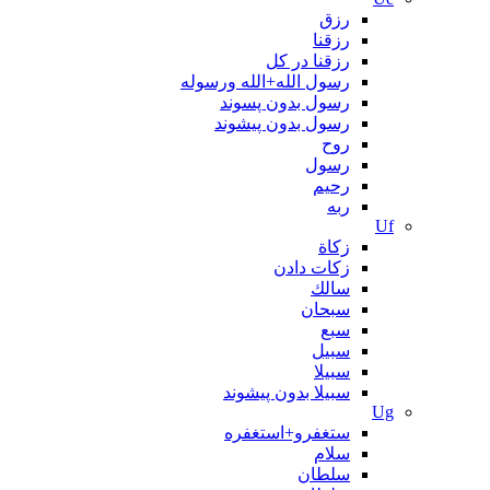
رزق
رزقنا
رزقنا در کل
رسول الله+الله ورسوله
رسول بدون پسوند
رسول بدون پیشوند
روح
رسول
رحیم
ربه
Uf
زکاة
زکات دادن
سالك
سبحان
سبع
سبیل
سبیلا
سبیلا بدون پیشوند
Ug
ستغفرو+استغفره
سلام
سلطان