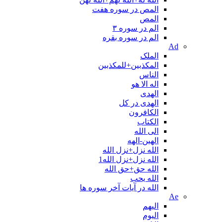
المص در سوره هفت
المص
الم در سوره ۳
الم در سوره بقره
Ad
الملک
المکذبین+للمکذبین
الناس
اله الا هو
الهدی
الهدی در کل
الکافرون
الکتاب
الی الله
الهین-الهه
الله نزل+نزل الله
الله نزل+نزل الله1
الله حق+حق الله
الله یحب
الله در آیات آخر سوره ها
Ae
الیهم
الیوم