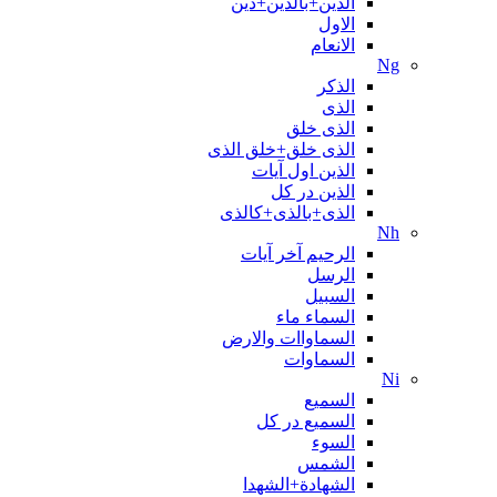
الدین+بالدین+دین
الاول
الانعام
Ng
الذکر
الذی
الذی خلق
الذی خلق+خلق الذی
الذین اول آیات
الذین در کل
الذی+بالذی+کالذی
Nh
الرحیم آخر آیات
الرسل
السبیل
السماء ماء
السماواات والارض
السماوات
Ni
السمیع
السمیع در کل
السوء
الشمس
الشهادة+الشهدا