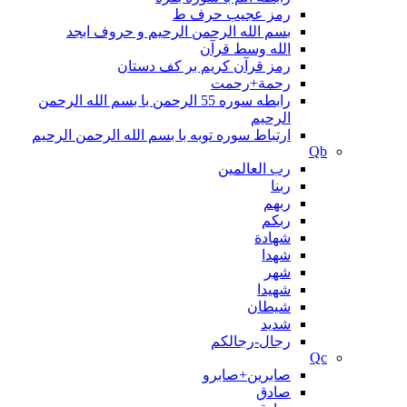
رمز عجیب حرف ط
بسم الله الرحمن الرحیم و حروف ابجد
الله وسط قرآن
رمز قرآن کریم بر کف دستان
رحمة+رحمت
رابطه سوره 55 الرحمن با بسم الله الرحمن
الرحیم
ارتباط سوره توبه با بسم الله الرحمن الرحیم
Qb
رب العالمین
ربنا
ربهم
ربکم
شهادة
شهدا
شهر
شهیدا
شیطان
شدید
رجال-رجالکم
Qc
صابرین+صابرو
صادق