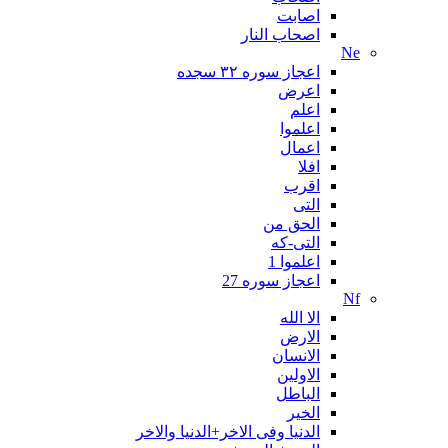
اصابت
اصحاب النار
Ne
اعجاز سوره ۳۲ سجده
اعرض
اعلم
اعلموا
اعمال
افلا
اقرب
التی
الحق من
التی-که
اعلموا 1
اعجاز سوره 27
Nf
الا الله
الارض
الانسان
الاولین
الباطل
الخیر
الدنیا وفی الاخر+الدنیا والاخر