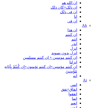
ان الله هو
ان ذلک+کان ذلک
ان فی ذلک
انا
ان فی
Ah
ان هذا
ان کنتم
انتم
انذر
انزل
انزل بدون پسوند
ان کنتم مومنین + ان کنتم مسلمین
انزلنا
ان كنتم مؤمنين+ان كنتم تؤمنون+إِن كُنتُمْ بِآيَاتِهِ
مُؤْمِنِينَ
انه
Ai
انس
انفاق+نفق
انفقوا
انما
انعم
انفس