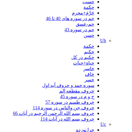
حسب
حكمة
حَرَّمَ+محرم
حم در سوره های 40 تا 46
حم-عسق
حم در سوره 43
حسن
Ub
حکمة
حکیم
حکیم در کل
حیاة+حیات
خاسر
خاف
خسر
سوره حمد و حروف آیه اول
حروف مقطعه الم
ح و م در سوره 45
حروف طسم در سوره 57
حروف جن والناس در سوره 114
حروف بسم الله الرحمن الرحیم در آیات 66
حروف بسم الله در آیات 114
Uc
چرا نوزده