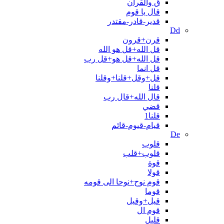
ق والقران
قال یا قوم
قدیر-قادر-مقتدر
Dd
قرن+قرون
قل الله+قل هو الله
قل الله+قل هو+قل رب
قل انما
قل+وقل+قلنا+وقلنا
قلنا
قال الله+قال رب
قضي
قلنا1
قیام-قیوم-قائم
De
قلوب
قلوب+قلب
قوة
قولا
قوم نوح+نوحا الی قومه
قوما
قیل+وقیل
قوم ال
قلیل